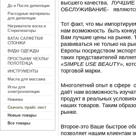
высшего качества. ЛУЧШИ
До и После депиляции
ОБСЛУЖИВАНИЕ- являются 
Расходные материалы
для депиляции
Тот факт, что мы импортиру
Нагреватели воска и
нам возможность быть конк
Стерилизаторы
Вам лучшие цены на рынке. 
ВАТА/ САЛФЕТКИ/
развиваться не только на рын
СПОНЖИ
Европы посредством экспорт
ВИДЫ ОДЕЖДЫ
таких представителей явля
ПРОСТЫНИ/ ЧЕХЛЫ/
«
SIMPLE
USE
BEAUTY
»
, ко
ПОЛОТЕНЦА
торговой марки.
ИНСТРУМЕНТЫ
Масла для массажа
Многолетний опыт в сфере о
Иглы для
даёт нам возможность изуча
электроэпиляции
продукт в реальных условиях 
Новинки
наших товаров. Таким образ
Скачать прайс лист
рынке.
Новые товары
Все товары
Второе-это Ваше быстрое об
позволяет нашим клиентам з