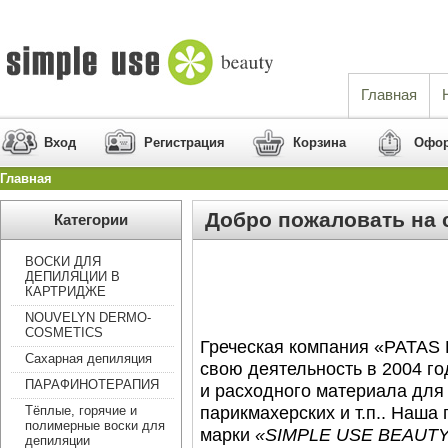
Главная
Вход
Регистрация
Корзина
Офор
Главная
Добро пожаловать на 
Категории
ВОСКИ ДЛЯ
ДЕПИЛЯЦИИ В
КАРТРИДЖЕ
NOUVELYN DERMO-
COSMETICS
Греческая компания «PATA
Сахарная депиляция
свою деятельность в 2004 г
ПАРАФИНОТЕРАПИЯ
и расходного материала для
парикмахерских и т.п.. Наша
Тёплые, горячие и
полимерные воски для
марки
«
SIMPLE
USE
BEAUT
депиляции