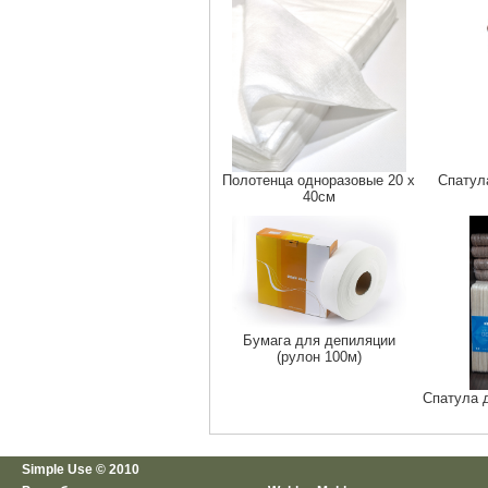
Полотенца одноразовые 20 х
Спатул
40см
Бумага для депиляции
(рулон 100м)
Спатула 
Simple Use © 2010