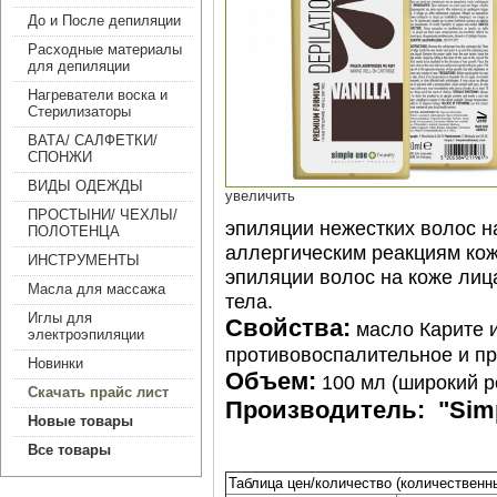
До и После депиляции
Расходные материалы
для депиляции
Нагреватели воска и
Стерилизаторы
ВАТА/ САЛФЕТКИ/
СПОНЖИ
ВИДЫ ОДЕЖДЫ
увеличить
ПРОСТЫНИ/ ЧЕХЛЫ/
эпиляции нежестких волос н
ПОЛОТЕНЦА
аллергическим реакциям ко
ИНСТРУМЕНТЫ
эпиляции волос на коже лица
Масла для массажа
тела.
Иглы для
Свойства:
масло Карите 
электроэпиляции
противовоспалительное и пр
Новинки
Объем:
100 мл (широкий р
Скачать прайс лист
Производитель: "Simp
Новые товары
Все товары
Таблица цен/количество (количественн