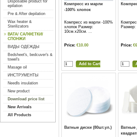
Disposable product for
Компресс из марли
Компрес
epilation
-100% хлопок
Pre & After depilation
Wax heater &
Компресс из марли -100%
Компрес
Sterilizators
хлопок Размер:
Размер:
10см.х20см. ...
ВАТА/ САЛФЕТКИ/
СПОНЖИ
Price:
€10.00
Price:
€6
ВИДЫ ОДЕЖДЫ
Bedsheet's, bedcuver's &
towel's
Masage oil
ИНСТРУМЕНТЫ
Needls insulation
New product
Download price list
New Arrivals
All Products
Ватные диски (80шт.ул.)
Ватные 
квадрат