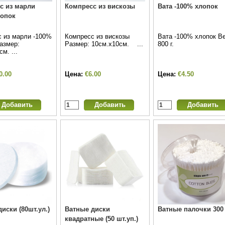
с из марли
Компресс из вискозы
Вата -100% хлопок
лопок
 из марли -100%
Компресс из вискозы
Вата -100% хлопок Ве
азмер:
Размер: 10см.х10см. ...
800 г.
м. ...
0.00
Цена:
€6.00
Цена:
€4.50
иски (80шт.ул.)
Ватные диски
Ватные палочки 300 
квадратные (50 шт.уп.)