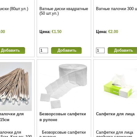
иски (80шт.ул.)
Ватные диски квадратные
Ватные палочки 300 
(50 шт.уп.)
.00
Цена:
€1.50
Цена:
€2.00
палочки для
Безворсовые салфетки
Салфетки для лица
 15см
в рулоне
алочки для
Безворсовые салфетки
Салфетки для лица
15см. Кол-во: 100
в рулоне.
двойного сложения