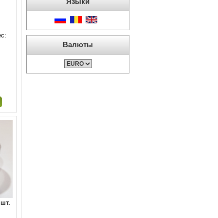
Языки
с:
Валюты
шт.